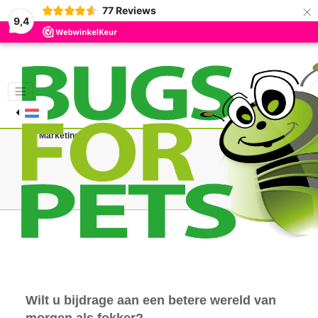
×
77
Reviews
9,4
Deze
website
gebruikt
cookies
om
het
Functioneel
bezoek
te
Accepteer geselecteerde cookies
Weiger cookies
Analytisch
meten,
we
Marketing
slaan
geen
persoonlijke
gegevens
op.
Wilt u bijdrage aan een betere wereld van
morgen als fokker?