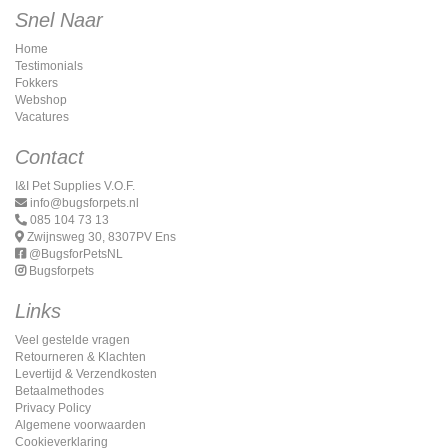
Snel Naar
Home
Testimonials
Fokkers
Webshop
Vacatures
Contact
I&I Pet Supplies V.O.F.
info@bugsforpets.nl
085 104 73 13
Zwijnsweg 30, 8307PV Ens
@BugsforPetsNL
Bugsforpets
Links
Veel gestelde vragen
Retourneren & Klachten
Levertijd & Verzendkosten
Betaalmethodes
Privacy Policy
Algemene voorwaarden
Cookieverklaring